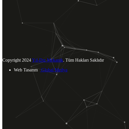
Tümünü Görüntüle
BİZE ULAŞIN
Yukarı Dudullu Mahallesi.
Tavukçu Yolu Cad. Şah Sok. No: 4
Ümraniye / İSTANBUL
info@yildizmekanik.com
+90 (216) 540 40 73
Copyright
2024
Yıl-Dız Mekanik
. Tüm Hakları Saklıdır
Web Tasarım
Global Medya