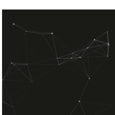
Mekanik Tesisat, Elektrik Tesisatı ve İnşaat sektöründe faaliyet
göstermekte olup müşteri memnuniyetini ilke edinmiştir. Tecrübeli
teknik kadrosuyla proje, mühendislik hizmetleri taahhüt konularında
hizmet vermektedir.
HIZLI MENÜ
Hakkımızda
Hizmetlerimiz
Ürünlerimiz
Projelerimiz
İletişim
ÜRÜNLERİMİZ
Kombiler
Klimalar
Termosifonlar
Şofbenler