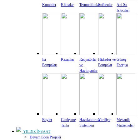
Kombiler
Klimalar
Termosifonlar
Şofbenler
Ani Su
Isıtıcıları
Isı
Kazanlar
Radyatörler
Hidrofor ve
Güneş
Pompaları
ve
Pompalar
Enerjisi
Havlupanlar
Boyler
Genleşme
Havalandırma
Vitrifiye
Mekanik
Tankı
Sistemleri
Malzemeler
YILDIZ İNŞAAT
Devam Eden Projeler