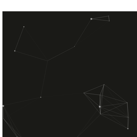
Mekanik Tesisat, Elektrik Tesisatı ve İnşaat sektöründe faaliyet
göstermekte olup müşteri memnuniyetini ilke edinmiştir. Tecrübeli
teknik kadrosuyla proje, mühendislik hizmetleri taahhüt konularında
hizmet vermektedir.
HIZLI MENÜ
Hakkımızda
Hizmetlerimiz
Ürünlerimiz
Projelerimiz
İletişim
ÜRÜNLERİMİZ
Kombiler
Klimalar
Termosifonlar
Şofbenler