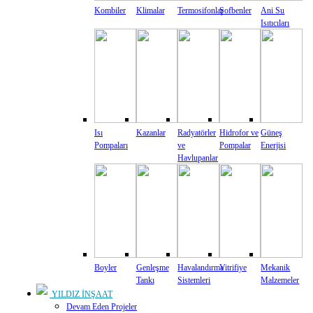
Kombiler
Klimalar
Termosifonlar
Şofbenler
Ani Su
Isıtıcıları
Isı
Kazanlar
Radyatörler
Hidrofor ve
Güneş
Pompaları
ve
Pompalar
Enerjisi
Havlupanlar
Boyler
Genleşme
Havalandırma
Vitrifiye
Mekanik
Tankı
Sistemleri
Malzemeler
YILDIZ İNŞAAT
Devam Eden Projeler