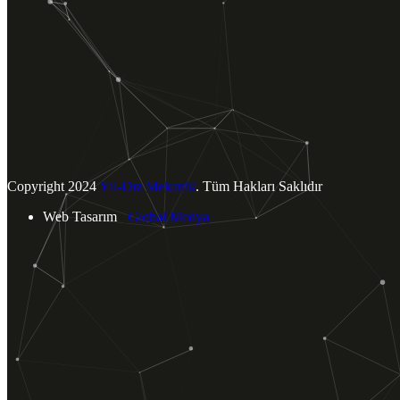
Tümünü Görüntüle
BİZE ULAŞIN
Yukarı Dudullu Mahallesi.
Tavukçu Yolu Cad. Şah Sok. No: 4
Ümraniye / İSTANBUL
info@yildizmekanik.com
+90 (216) 540 40 73
Copyright
2024
Yıl-Dız Mekanik
. Tüm Hakları Saklıdır
Web Tasarım
Global Medya