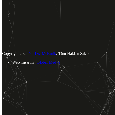
Tümünü Görüntüle
BİZE ULAŞIN
Yukarı Dudullu Mahallesi.
Tavukçu Yolu Cad. Şah Sok. No: 4
Ümraniye / İSTANBUL
info@yildizmekanik.com
+90 (216) 540 40 73
Copyright
2024
Yıl-Dız Mekanik
. Tüm Hakları Saklıdır
Web Tasarım
Global Medya