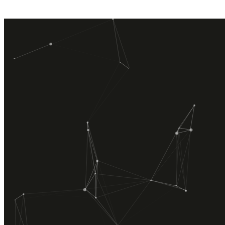
Mekanik Tesisat, Elektrik Tesisatı ve İnşaat sektöründe faaliyet
göstermekte olup müşteri memnuniyetini ilke edinmiştir. Tecrübeli
teknik kadrosuyla proje, mühendislik hizmetleri taahhüt konularında
hizmet vermektedir.
HIZLI MENÜ
Hakkımızda
Hizmetlerimiz
Ürünlerimiz
Projelerimiz
İletişim
ÜRÜNLERİMİZ
Kombiler
Klimalar
Termosifonlar
Şofbenler