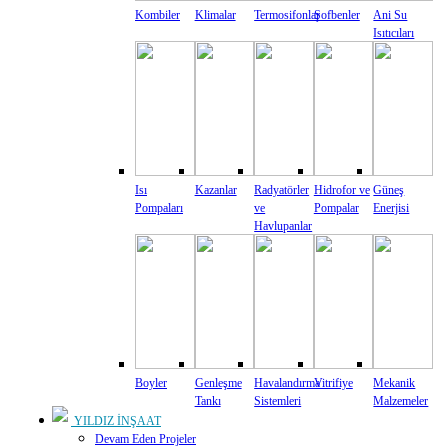
Kombiler
Klimalar
Termosifonlar
Şofbenler
Ani Su
Isıtıcıları
Isı
Kazanlar
Radyatörler
Hidrofor ve
Güneş
Pompaları
ve
Pompalar
Enerjisi
Havlupanlar
Boyler
Genleşme
Havalandırma
Vitrifiye
Mekanik
Tankı
Sistemleri
Malzemeler
YILDIZ İNŞAAT
Devam Eden Projeler