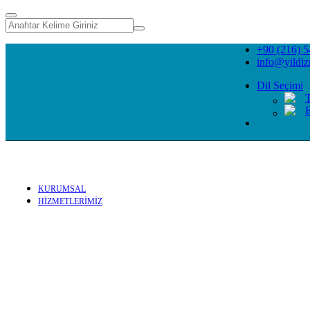
+90 (216) 5
info@yildi
Dil Seçimi
E
KURUMSAL
HİZMETLERİMİZ