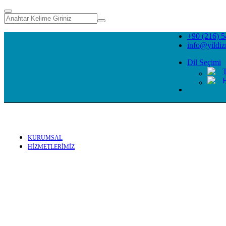
+90 (216) 5
info@yildi
Dil Seçimi
E
KURUMSAL
HİZMETLERİMİZ