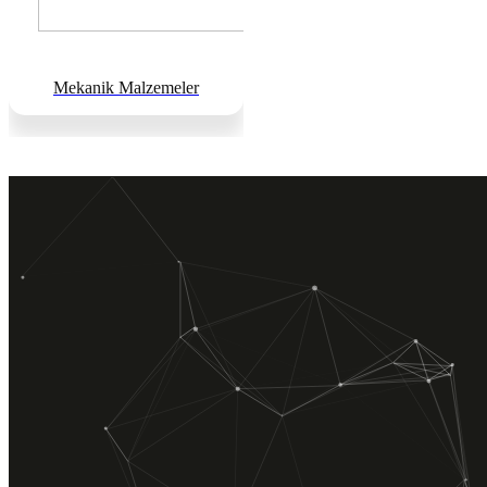
Mekanik Malzemeler
Mekanik Tesisat, Elektrik Tesisatı ve İnşaat sektöründe faaliyet
göstermekte olup müşteri memnuniyetini ilke edinmiştir. Tecrübeli
teknik kadrosuyla proje, mühendislik hizmetleri taahhüt konularında
hizmet vermektedir.
HIZLI MENÜ
Hakkımızda
Hizmetlerimiz
Ürünlerimiz
Projelerimiz
İletişim