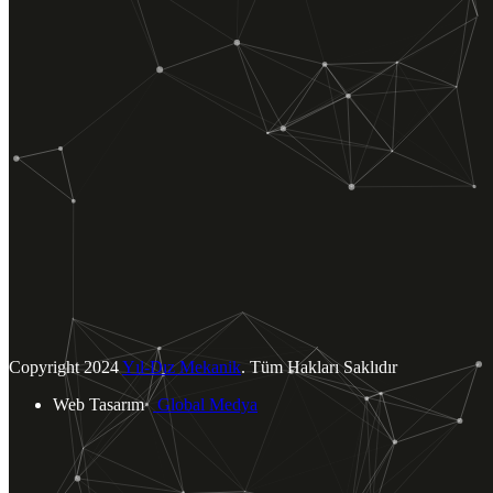
ÜRÜNLERİMİZ
Kombiler
Klimalar
Termosifonlar
Şofbenler
Tümünü Görüntüle
BİZE ULAŞIN
Yukarı Dudullu Mahallesi.
Tavukçu Yolu Cad. Şah Sok. No: 4
Ümraniye / İSTANBUL
info@yildizmekanik.com
+90 (216) 540 40 73
Copyright
2024
Yıl-Dız Mekanik
. Tüm Hakları Saklıdır
Web Tasarım
Global Medya