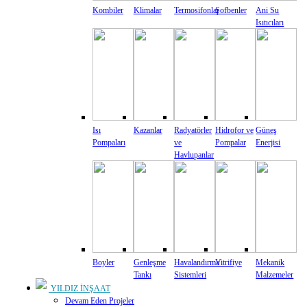
Kombiler
Klimalar
Termosifonlar
Şofbenler
Ani Su
Isıtıcıları
Isı
Kazanlar
Radyatörler
Hidrofor ve
Güneş
Pompaları
ve
Pompalar
Enerjisi
Havlupanlar
Boyler
Genleşme
Havalandırma
Vitrifiye
Mekanik
Tankı
Sistemleri
Malzemeler
YILDIZ İNŞAAT
Devam Eden Projeler