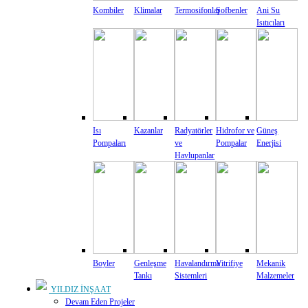
Kombiler
Klimalar
Termosifonlar
Şofbenler
Ani Su
Isıtıcıları
Isı
Kazanlar
Radyatörler
Hidrofor ve
Güneş
Pompaları
ve
Pompalar
Enerjisi
Havlupanlar
Boyler
Genleşme
Havalandırma
Vitrifiye
Mekanik
Tankı
Sistemleri
Malzemeler
YILDIZ İNŞAAT
Devam Eden Projeler