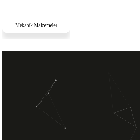
Mekanik Malzemeler
Mekanik Tesisat, Elektrik Tesisatı ve İnşaat sektöründe faaliyet
göstermekte olup müşteri memnuniyetini ilke edinmiştir. Tecrübeli
teknik kadrosuyla proje, mühendislik hizmetleri taahhüt konularında
hizmet vermektedir.
HIZLI MENÜ
Hakkımızda
Hizmetlerimiz
Ürünlerimiz
Projelerimiz
İletişim