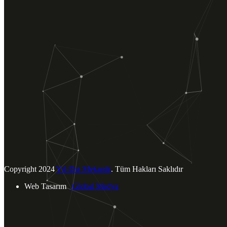
ÜRÜNLERİMİZ
Kombiler
Klimalar
Termosifonlar
Şofbenler
Tümünü Görüntüle
BİZE ULAŞIN
Yukarı Dudullu Mahallesi.
Tavukçu Yolu Cad. Şah Sok. No: 4
Ümraniye / İSTANBUL
info@yildizmekanik.com
+90 (216) 540 40 73
Copyright
2024
Yıl-Dız Mekanik
. Tüm Hakları Saklıdır
Web Tasarım
Global Medya