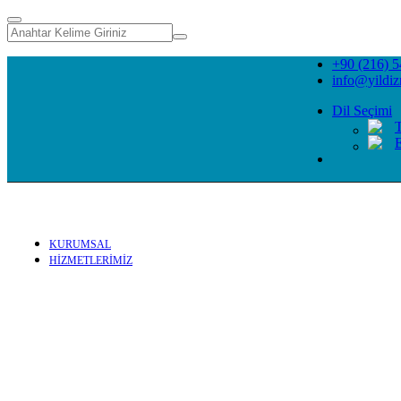
+90 (216) 5
info@yildi
Dil Seçimi
E
KURUMSAL
HİZMETLERİMİZ