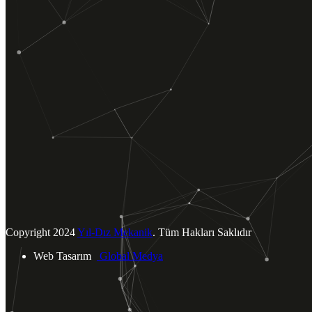
ÜRÜNLERİMİZ
Kombiler
Klimalar
Termosifonlar
Şofbenler
Tümünü Görüntüle
BİZE ULAŞIN
Yukarı Dudullu Mahallesi.
Tavukçu Yolu Cad. Şah Sok. No: 4
Ümraniye / İSTANBUL
info@yildizmekanik.com
+90 (216) 540 40 73
Copyright
2024
Yıl-Dız Mekanik
. Tüm Hakları Saklıdır
Web Tasarım
Global Medya