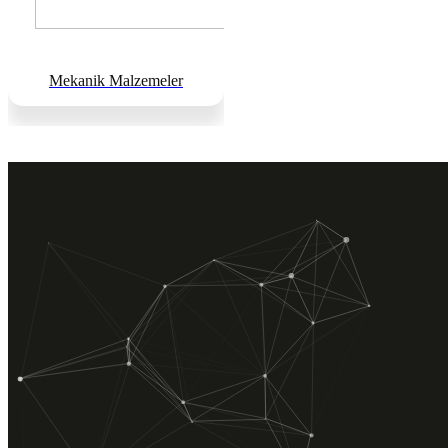
Mekanik Malzemeler
Mekanik Tesisat, Elektrik Tesisatı ve İnşaat sektöründe faaliyet
göstermekte olup müşteri memnuniyetini ilke edinmiştir. Tecrübeli
teknik kadrosuyla proje, mühendislik hizmetleri taahhüt konularında
hizmet vermektedir.
HIZLI MENÜ
Hakkımızda
Hizmetlerimiz
Ürünlerimiz
Projelerimiz
İletişim