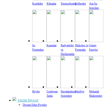
Kombiler
Klimalar
Termosifonlar
Şofbenler
Ani Su
Isıtıcıları
Isı
Kazanlar
Radyatörler
Hidrofor ve
Güneş
Pompaları
ve
Pompalar
Enerjisi
Havlupanlar
Boyler
Genleşme
Havalandırma
Vitrifiye
Mekanik
Tankı
Sistemleri
Malzemeler
YILDIZ İNŞAAT
Devam Eden Projeler