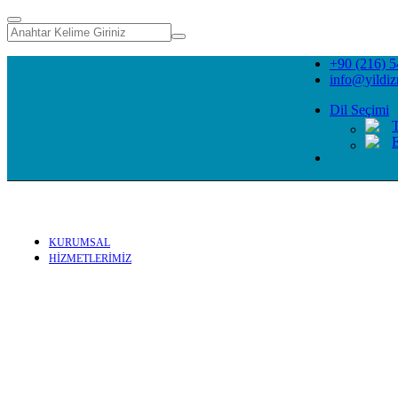
+90 (216) 5
info@yildi
Dil Seçimi
E
KURUMSAL
HİZMETLERİMİZ